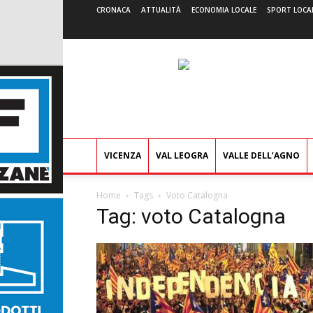
CRONACA
ATTUALITÀ
ECONOMIA LOCALE
SPORT LOCA
VICENZA
VAL LEOGRA
VALLE DELL’AGNO
Home
Tags
Voto Catalogna
Tag: voto Catalogna