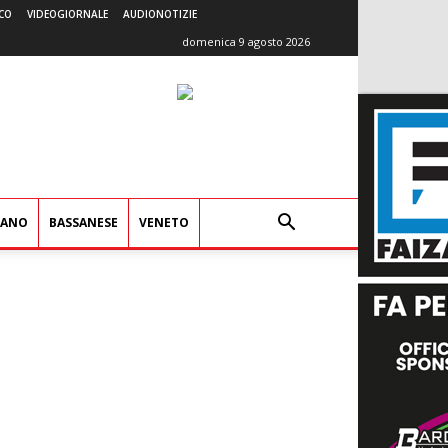
CO
VIDEOGIORNALE
AUDIONOTIZIE
domenica 9 agosto 2026
IANO
BASSANESE
VENETO