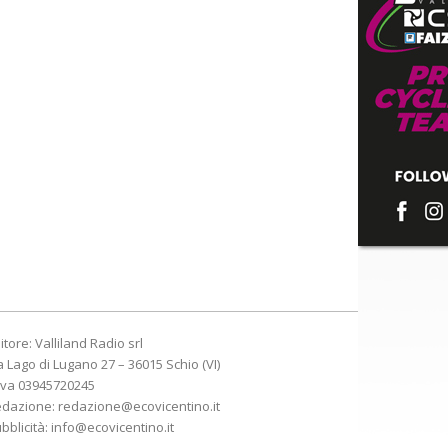
itore: Valliland Radio srl
a Lago di Lugano 27 – 36015 Schio (VI)
Iva 03945720245
edazione:
redazione@ecovicentino.it
bblicità:
info@ecovicentino.it