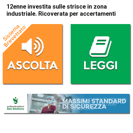
12enne investita sulle strisce in zona
industriale. Ricoverata per accertamenti
Home
Thiene
Cronaca
In Evidenza
Thiene
12enne investita sulle strisce
in zona industriale.
Ricoverata per accertamenti
Da
Omar Dal Maso
13 Gennaio 2020
(aggiornato il
13 Gennaio 2020 19:21
)
ASCOLTA L'AUDIO