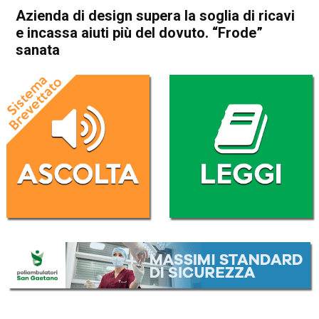
Azienda di design supera la soglia di ricavi
e incassa aiuti più del dovuto. “Frode”
sanata
Home
Thiene
Cronaca
In Evidenza
Thiene
Azienda di design supera la
soglia di ricavi e incassa aiuti
più del dovuto. “Frode”
sanata
Da
Omar Dal Maso
29 Giugno 2021
(aggiornato il
29 Giugno 2021 17:20
)