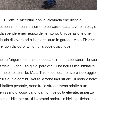
in 51 Comuni vicentini, con la Provincia che rilancia
: ecopunti per ogni chilometro percorso casa-lavoro in bici, e-
i da spendere nei negozi del territorio. Un’operazione che
liaia di lavoratori a lasciare l’auto in garage. Ma a
Thiene
,
ce fuori dal coro. E non una voce qualunque.
he sull’argomento si sente toccato in prima persona – la sua
striale —-non usa giri di parole: “È una bellissima iniziativa.
oderno e sostenibile. Ma a Thiene dobbiamo avere il coraggio
ili sicuri e continui verso la zona industriale”. Il nodo è noto:
il traffico pesante, sono tra le strade meno adatte a un
a benissimo di cosa parlo: camion, velocità elevate, assenza
 sostenibile: per molti lavoratori andare in bici significherebbe