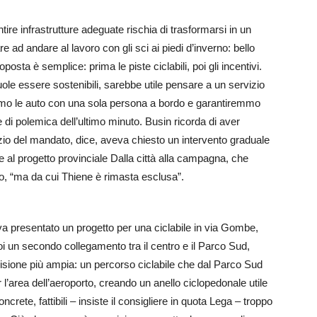
ire infrastrutture adeguate rischia di trasformarsi in un
 ad andare al lavoro con gli sci ai piedi d’inverno: bello
oposta è semplice: prima le piste ciclabili, poi gli incentivi.
vuole essere sostenibili, sarebbe utile pensare a un servizio
emmo le auto con una sola persona a bordo e garantiremmo
e di polemica dell’ultimo minuto. Busin ricorda di aver
’inizio del mandato, dice, aveva chiesto un intervento graduale
 al progetto provinciale Dalla città alla campagna, che
o, “ma da cui Thiene è rimasta esclusa”.
a presentato un progetto per una ciclabile in via Gombe,
oi un secondo collegamento tra il centro e il Parco Sud,
 visione più ampia: un percorso ciclabile che dal Parco Sud
area dell’aeroporto, creando un anello ciclopedonale utile
ncrete, fattibili – insiste il consigliere in quota Lega – troppo