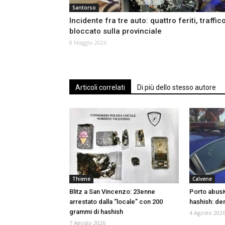
Santorso
Incidente fra tre auto: quattro feriti, traffic
bloccato sulla provinciale
8 Maggio 2026
Articoli correlati
Di più dello stesso autore
Thiene
Calvene
Blitz a San Vincenzo: 23enne
Porto abusi
arrestato dalla “locale” con 200
hashish: de
grammi di hashish
4 Agosto 202
7 Agosto 2026