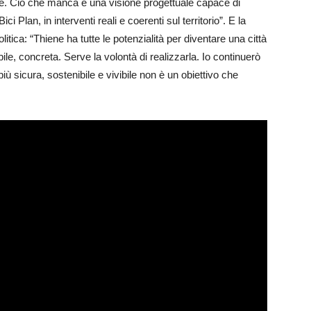
re. Ciò che manca è una visione progettuale capace di
ci Plan, in interventi reali e coerenti sul territorio”. E la
tica: “Thiene ha tutte le potenzialità per diventare una città
bile, concreta. Serve la volontà di realizzarla. Io continuerò
iù sicura, sostenibile e vivibile non è un obiettivo che