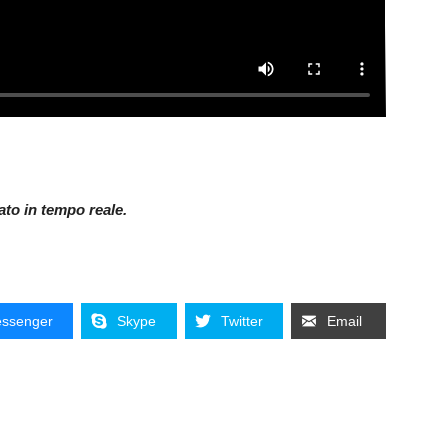
nato in tempo reale.
ssenger
Skype
Twitter
Email