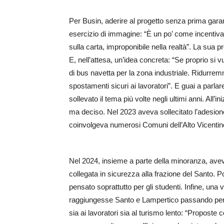
Per Busin, aderire al progetto senza prima garant
esercizio di immagine: “È un po’ come incentivare
sulla carta, improponibile nella realtà”. La sua pr
E, nell’attesa, un’idea concreta: “Se proprio si 
di bus navetta per la zona industriale. Ridurr
spostamenti sicuri ai lavoratori”. E guai a parlar
sollevato il tema più volte negli ultimi anni. All
ma deciso. Nel 2023 aveva sollecitato l’adesione
coinvolgeva numerosi Comuni dell’Alto Vicentin
Nel 2024, insieme a parte della minoranza, avev
collegata in sicurezza alla frazione del Santo. P
pensato soprattutto per gli studenti. Infine, una
raggiungesse Santo e Lampertico passando per l’
sia ai lavoratori sia al turismo lento: “Proposte co