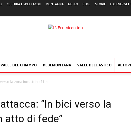
LE
CULTURA E SPETTACOLI
MONTAGNA
METEO
BLOG
STORIE
ECO ENERGETI
L'Eco
Vicentino
VALLE DEL CHIAMPO
PEDEMONTANA
VALLE DELL’ASTICO
ALTOP
 verso la zona industriale? Un...
attacca: “In bici verso la
 atto di fede”