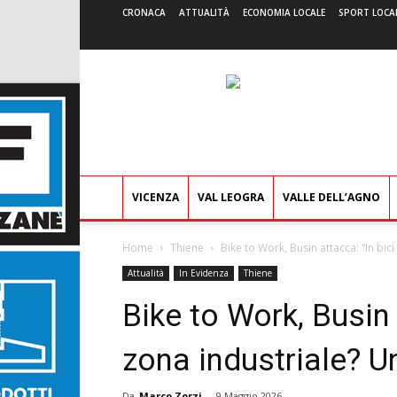
CRONACA
ATTUALITÀ
ECONOMIA LOCALE
SPORT LOCA
VICENZA
VAL LEOGRA
VALLE DELL’AGNO
Home
Thiene
Bike to Work, Busin attacca: “In bici
Attualità
In Evidenza
Thiene
Bike to Work, Busin 
zona industriale? Un
Da
Marco Zorzi
-
9 Maggio 2026