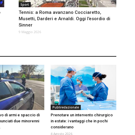
Sport
o
Tennis: a Roma avanzano Cocciaretto,
Musetti, Darderi e Arnaldi. Oggi l’esordio di
Sinner
9 Maggio 2026
Publiredazionale
vo di armi e spaccio di
Prenotare un intervento chirurgico
nunciati due minorenni
in estate: i vantaggi che in pochi
considerano
6
4 Agosto 2026