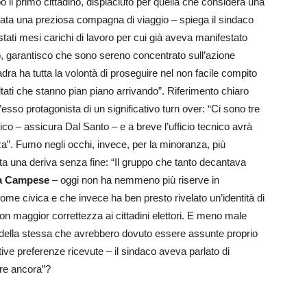
il primo cittadino, dispiaciuto per quella che considera una
ata una preziosa compagna di viaggio – spiega il sindaco
ti mesi carichi di lavoro per cui già aveva manifestato
o, garantisco che sono sereno concentrato sull’azione
dra ha tutta la volontà di proseguire nel non facile compito
ltati che stanno pian piano arrivando”. Riferimento chiaro
’esso protagonista di un significativo turn over: “Ci sono tre
co – assicura Dal Santo – e a breve l’ufficio tecnico avrà
”. Fumo negli occhi, invece, per la minoranza, più
ta una deriva senza fine: “Il gruppo che tanto decantava
a Campese
– oggi non ha nemmeno più riserve in
me civica e che invece ha ben presto rivelato un’identità di
n maggior correttezza ai cittadini elettori. E meno male
 della stessa che avrebbero dovuto essere assunte proprio
ative preferenze ricevute – il sindaco aveva parlato di
re ancora”?