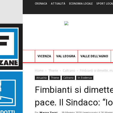
CRONACA
ATTUALITÀ
ECONOMIA LOCALE
SPORT LOCA
VICENZA
VAL LEOGRA
VALLE DELL’AGNO
Home
Thiene
Caltrano
Fimbianti si dimette, m
Attualità
Thiene
Caltrano
In Evidenza
Fimbianti si dimet
pace. Il Sindaco: “
Da
Marco Zorzi
-
19 Maggio 2025
(aggiornato il
20 Maggi