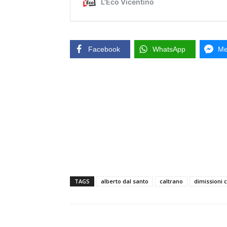
Facebook
WhatsApp
Me
TAGS
alberto dal santo
caltrano
dimissioni c