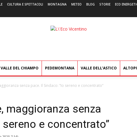
LE
CULTURA E SPETTACOLI
MONTAGNA
METEO
BLOG
STORIE
ECO ENERGETI
L'Eco
Vicentino
VALLE DEL CHIAMPO
PEDEMONTANA
VALLE DELL’ASTICO
ALTOP
aggioranza senza pace. Il Sindaco: “Io sereno e concentrato”
te, maggioranza senza
Io sereno e concentrato”
o 2025 7:14
)