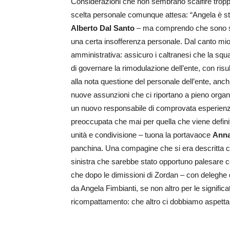
Considerazioni che non sembrano scalfire troppo 
scelta personale comunque attesa: “Angela è st
Alberto Dal Santo
– ma comprendo che sono sta
una certa insofferenza personale. Dal canto mi
amministrativa: assicuro i caltranesi che la squa
di governare la rimodulazione dell’ente, con risu
alla nota questione del personale dell’ente, anch
nuove assunzioni che ci riportano a pieno organi
un nuovo responsabile di comprovata esperienza
preoccupata che mai per quella che viene defini
unità e condivisione – tuona la portavaoce
Ann
panchina. Una compagine che si era descritta co
sinistra che sarebbe stato opportuno palesare co
che dopo le dimissioni di Zordan – con deleghe
da Angela Fimbianti, se non altro per le signific
ricompattamento: che altro ci dobbiamo aspetta