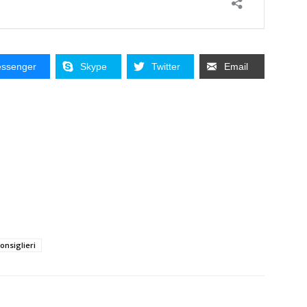
ssenger
Skype
Twitter
Email
onsiglieri