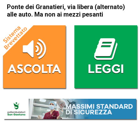
Ponte dei Granatieri, via libera (alternato)
alle auto. Ma non ai mezzi pesanti
Home
Thiene
Caltrano
Attualità
Thiene
Caltrano
Chiuppano
In Evidenza
Ponte dei Granatieri, via libera
(alternato) alle auto. Ma non
ai mezzi pesanti
Da
Omar Dal Maso
15 Gennaio 2019
(aggiornato il
15 Gennaio 2019 13:39
)
ASCOLTA L'AUDIO