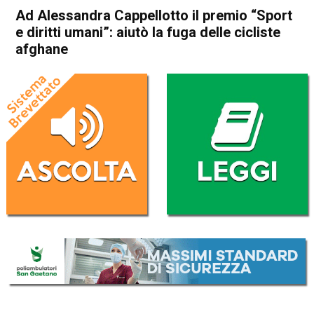
Ad Alessandra Cappellotto il premio “Sport
e diritti umani”: aiutò la fuga delle cicliste
afghane
Home
Thiene
Sarcedo
Attualità
In Evidenza
Thiene
Sarcedo
Ad Alessandra Cappellotto il
premio “Sport e diritti umani”:
aiutò la fuga delle cicliste
afghane
Da
Mariagrazia Bonollo
3 Giugno 2022
(aggiornato il
4 Giugno 2022 14:48
)