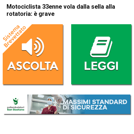
Motociclista 33enne vola dalla sella alla
rotatoria: è grave
Home
Thiene
Sarcedo
Cronaca
In Evidenza
Thiene
Sarcedo
Motociclista 33enne vola
dalla sella alla rotatoria: è
grave
Da
Redazione
10 Maggio 2026
(aggiornato il
11 Maggio 2026 10:39
)
ASCOLTA L'AUDIO