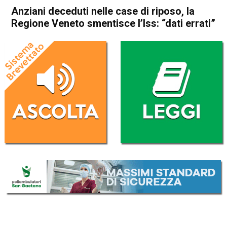
Anziani deceduti nelle case di riposo, la
Regione Veneto smentisce l’Iss: “dati errati”
Home
Veneto
Cronaca
In Evidenza
Veneto
Anziani deceduti nelle case di
riposo, la Regione Veneto
smentisce l’Iss: “dati errati”
Da
Omar Dal Maso
20 Aprile 2020
(aggiornato il
20 Aprile 2020 10:31
)
ASCOLTA L'AUDIO