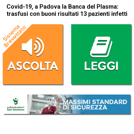
Covid-19, a Padova la Banca del Plasma:
trasfusi con buoni risultati 13 pazienti infetti
Home
Veneto
Attualità
In Evidenza
Veneto
Covid-19, a Padova la Banca
del Plasma: trasfusi con
buoni risultati 13 pazienti
infetti
Da
Mariagrazia Bonollo
7 Maggio 2020
(aggiornato il
7 Maggio 2020 19:23
)