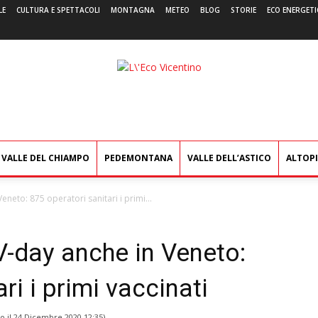
LE
CULTURA E SPETTACOLI
MONTAGNA
METEO
BLOG
STORIE
ECO ENERGETI
L'Eco
Vicentino
VALLE DEL CHIAMPO
PEDEMONTANA
VALLE DELL’ASTICO
ALTOP
eneto: 875 operatori sanitari i primi...
V-day anche in Veneto:
ri i primi vaccinati
o il
24 Dicembre 2020 12:35
)