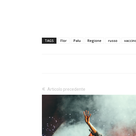
TAGS
Flor
Palu
Regione
russo
vaccin
Articolo precedente