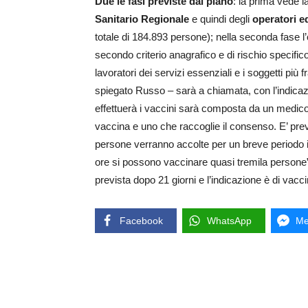
Due le fasi previste dal piano
: la prima vede l
Sanitario Regionale
e quindi degli
operatori ed
totale di 184.893 persone); nella seconda fase l’
secondo criterio anagrafico e di rischio specifico,
lavoratori dei servizi essenziali e i soggetti più
spiegato Russo – sarà a chiamata, con l’indicaz
effettuerà i vaccini sarà composta da un medico
vaccina e uno che raccoglie il consenso. E’ previ
persone verranno accolte per un breve periodo i
ore si possono vaccinare quasi tremila persone”
prevista dopo 21 giorni e l’indicazione è di vacci
Facebook
WhatsApp
Me