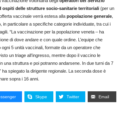
a vaccinazione volontaria degli
operatori del Servizio
 ospiti delle strutture socio-sanitarie territoriali
(per un
offerta vaccinale verrà estesa alla
popolazione generale
,
 in particolare a specifiche categorie individuate, tra cui i
 fragili. “La vaccinazione per la popolazione veneta – ha
ione di dove andare e con quale ordine. L’equipe che
 ogni 5 unità vaccinali, formate da un operatore che
sto un triage all’ingresso, mentre dopo il vaccino le
n una struttura e poi potranno andarsene. In due turni da 7
 ha spiegato la dirigente regionale. La seconda dose è
nare sopra i 16 anni.
ssenger
Skype
Twitter
Email