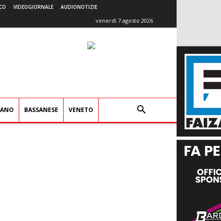
CO
VIDEOGIORNALE
AUDIONOTIZIE
venerdì 7 agosto 2026
IANO
BASSANESE
VENETO