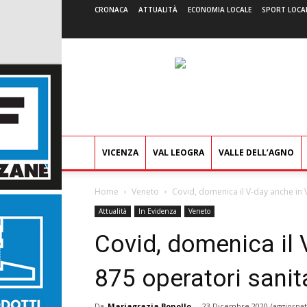
CRONACA
ATTUALITÀ
ECONOMIA LOCALE
SPORT LOCA
VICENZA
VAL LEOGRA
VALLE DELL’AGNO
Home
Veneto
Covid, domenica il V-day anche in V
Attualità
In Evidenza
Veneto
Covid, domenica il 
875 operatori sanita
Da
Mariagrazia Bonollo
-
23 Dicembre 2020
(aggiornat