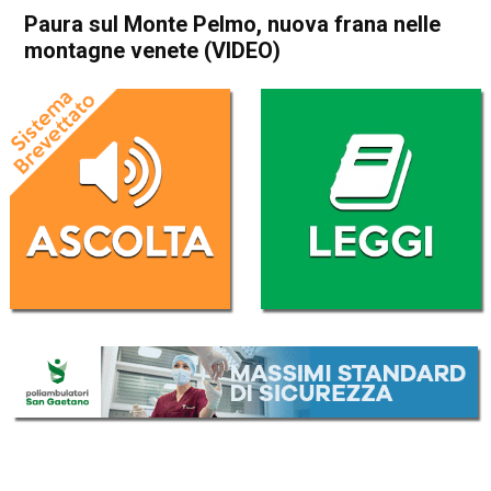
Paura sul Monte Pelmo, nuova frana nelle
montagne venete (VIDEO)
Home
Veneto
Cronaca
In Evidenza
Veneto
Paura sul Monte Pelmo,
nuova frana nelle montagne
venete (VIDEO)
Da
Enrico Pigato
9 Agosto 2022
(aggiornato il
9 Agosto 2022 19:08
)
ASCOLTA L'AUDIO