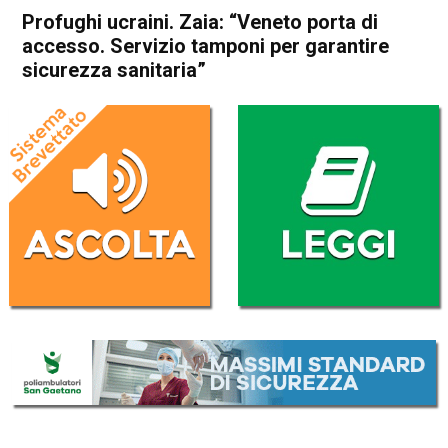
Profughi ucraini. Zaia: “Veneto porta di
accesso. Servizio tamponi per garantire
sicurezza sanitaria”
Home
Veneto
Attualità
In Evidenza
Veneto
Profughi ucraini. Zaia:
“Veneto porta di accesso.
Servizio tamponi per
garantire sicurezza sanitaria”
Da
Mariagrazia Bonollo
15 Marzo 2022
(aggiornato il
15 Marzo 2022 16:50
)