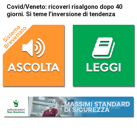
Covid/Veneto: ricoveri risalgono dopo 40
giorni. Si teme l’inversione di tendenza
Home
Veneto
Cronaca
In Evidenza
Veneto
Covid/Veneto: ricoveri
risalgono dopo 40 giorni. Si
teme l’inversione di tendenza
Da
Omar Dal Maso
23 Febbraio 2021
(aggiornato il
23 Febbraio 2021 18:23
)
ASCOLTA L'AUDIO