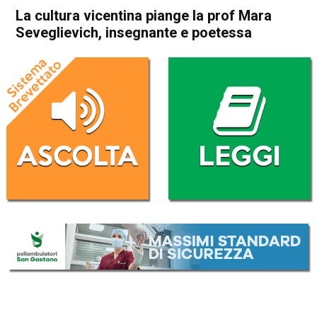
La cultura vicentina piange la prof Mara
Seveglievich, insegnante e poetessa
Home
Vicenza
Cronaca
In Evidenza
Vicenza
La cultura vicentina piange la
prof Mara Seveglievich,
insegnante e poetessa
Da
Omar Dal Maso
26 Agosto 2019
(aggiornato il
26 Agosto 2019 17:57
)
ASCOLTA L'AUDIO