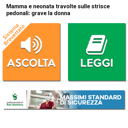
Mamma e neonata travolte sulle strisce
pedonali: grave la donna
Home
Vicenza
Cronaca
In Evidenza
Vicenza
Mamma e neonata travolte
sulle strisce pedonali: grave
la donna
Da
Mariagrazia Bonollo
2 Ottobre 2025
(aggiornato il
2 Ottobre 2025 19:53
)
ASCOLTA L'AUDIO