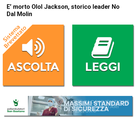
E’ morto Olol Jackson, storico leader No
Dal Molin
Home
Vicenza
Cronaca
In Evidenza
Vicenza
E’ morto Olol Jackson,
storico leader No Dal Molin
Da
Federico Pozzer
30 Settembre 2017
(aggiornato il
30 Settembre 2017 19:23
)
ASCOLTA L'AUDIO
Lettore
00:00
00:00