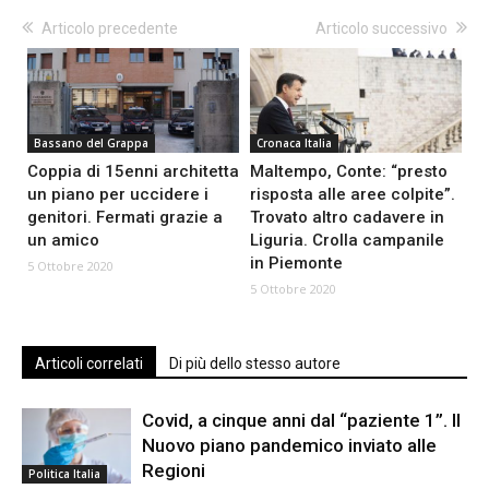
Articolo precedente
Articolo successivo
Bassano del Grappa
Cronaca Italia
Coppia di 15enni architetta
Maltempo, Conte: “presto
un piano per uccidere i
risposta alle aree colpite”.
genitori. Fermati grazie a
Trovato altro cadavere in
un amico
Liguria. Crolla campanile
in Piemonte
5 Ottobre 2020
5 Ottobre 2020
Articoli correlati
Di più dello stesso autore
Covid, a cinque anni dal “paziente 1”. Il
Nuovo piano pandemico inviato alle
Regioni
Politica Italia