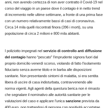
anni, non avendo certezza di non aver contratto il Covid-19 nel
corso del viaggio in un paese dove il contagio è in netto trend
di incremento nelle ultime settimane, a fronte di una prima fase
con un numero relativamente bassi di casi di coronavirus.
Circa 14 mila quelli riscontrati finora (396 i morti), su una
popolazione di circa 2 milioni e 800 mila abitanti.
I poliziotto impegnati nel
servizio di controllo anti diffusione
del contagio
hanno “pescato” l’imprudente signora fuori dal
proprio domicilio venerdì scorso, violando di fatto l’isolamento
fiduciario senza averne titolo e in barba alle disposizioni
sanitarie. Non presentando sintomi di malattia, si era sentita
libera di uscire di casa indisturbata, contravvenendo alle
norma vigenti. Agli agenti della questura berica non è rimasto
che segnalare il nominativo alle autorità sanitarie per le
valutazioni del caso e applicare l’unica
sanzione
prevista da
400 euro, non trattandosi di persona con positività accertatae