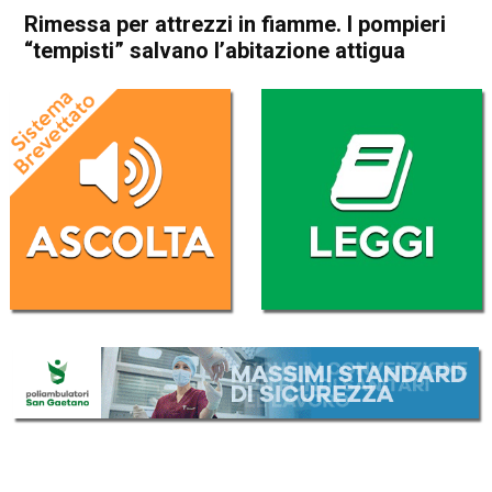
Rimessa per attrezzi in fiamme. I pompieri
“tempisti” salvano l’abitazione attigua
Home
Vicenza
Quinto Vicentino
Cronaca
In Evidenza
Vicenza
Quinto Vicentino
Rimessa per attrezzi in
fiamme. I pompieri “tempisti”
salvano l’abitazione attigua
Da
Omar Dal Maso
13 Aprile 2021
(aggiornato il
13 Aprile 2021 19:23
)
ASCOLTA L'AUDIO