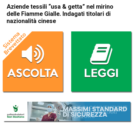
Aziende tessili “usa & getta” nel mirino
delle Fiamme Gialle. Indagati titolari di
nazionalità cinese
Home
Vicenza
Sandrigo
Cronaca
In Evidenza
Vicenza
Sandrigo
Aziende tessili “usa & getta”
nel mirino delle Fiamme
Gialle. Indagati titolari di
nazionalità cinese
Da
Omar Dal Maso
26 Febbraio 2021
(aggiornato il
26 Febbraio 2021 16:54
)