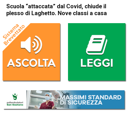
Scuola “attaccata” dal Covid, chiude il
plesso di Laghetto. Nove classi a casa
Home
Vicenza
Cronaca
In Evidenza
Vicenza
Scuola “attaccata” dal Covid,
chiude il plesso di Laghetto.
Nove classi a casa
Da
Omar Dal Maso
10 Dicembre 2020
(aggiornato il
10 Dicembre 2020 19:17
)
ASCOLTA L'AUDIO