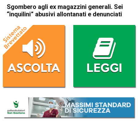
Sgombero agli ex magazzini generali. Sei
“inquilini” abusivi allontanati e denunciati
Home
Vicenza
Cronaca
In Evidenza
Vicenza
Sgombero agli ex magazzini
generali. Sei “inquilini” abusivi
allontanati e denunciati
Da
Omar Dal Maso
16 Dicembre 2019
(aggiornato il
16 Dicembre 2019 17:54
)
ASCOLTA L'AUDIO