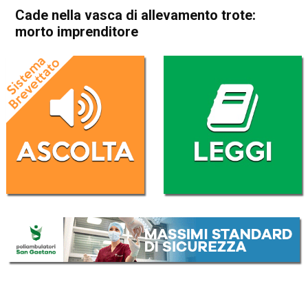
Cade nella vasca di allevamento trote:
morto imprenditore
Home
Arzignano
Altissimo
Arzignano
Altissimo
Cronaca
In Evidenza
Cade nella vasca di
allevamento trote: morto
imprenditore
Da
Redazione
12 Ottobre 2017
(aggiornato il
13 Ottobre 2017 17:34
)
ASCOLTA L'AUDIO