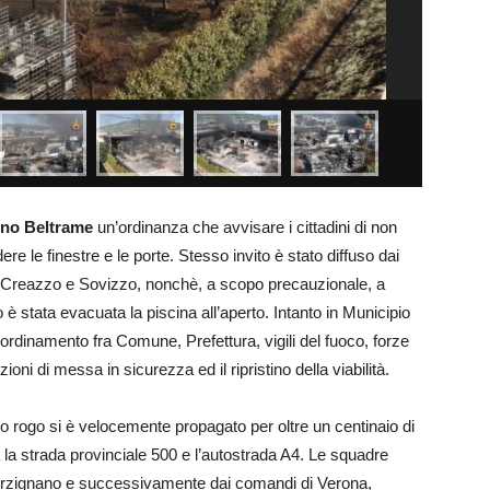
no Beltrame
un’ordinanza che avvisare i cittadini di non
ere le finestre e le porte. Stesso invito è stato diffuso dai
re, Creazzo e Sovizzo, nonchè, a scopo precauzionale, a
tata evacuata la piscina all’aperto. Intanto in Municipio
oordinamento fra Comune, Prefettura, vigili del fuoco, forze
ioni di messa in sicurezza ed il ripristino della viabilità.
ento rogo si è velocemente propagato per oltre un centinaio di
ra la strada provinciale 500 e l’autostrada A4. Le squadre
e Arzignano e successivamente dai comandi di Verona,