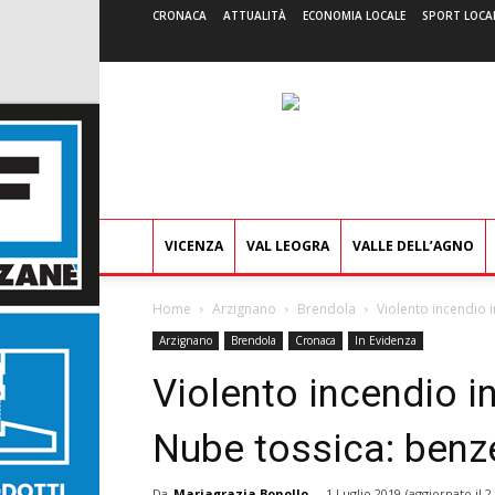
CRONACA
ATTUALITÀ
ECONOMIA LOCALE
SPORT LOCA
VICENZA
VAL LEOGRA
VALLE DELL’AGNO
Home
Arzignano
Brendola
Violento incendio i
Arzignano
Brendola
Cronaca
In Evidenza
Violento incendio in
Nube tossica: benze
Da
Mariagrazia Bonollo
-
1 Luglio 2019
(aggiornato il
2