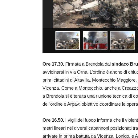
Ore 17.30.
Firmata a Brendola dal
sindaco Bru
avvicinarsi in via Orna. L’ordine è anche di chiud
primi cittadini di Altavilla, Montecchio Maggio
Vicenza. Come a Montecchio, anche a Creazzo è s
a Brendola si è tenuta una riunione tecnica di c
dell’ordine e Arpav: obiettivo coordinare le operaz
Ore 16.50.
I vigili del fuoco informa che il viol
metri lineari nei diversi capannoni posizionati t
arrivate in prima battuta da Vicenza, Lonigo, 