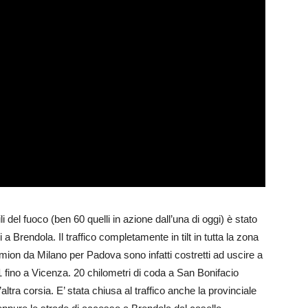
i del fuoco (ben 60 quelli in azione dall’una di oggi) è stato
i a Brendola. Il traffico completamente in tilt in tutta la zona
ion da Milano per Padova sono infatti costretti ad uscire a
1 fino a Vicenza. 20 chilometri di coda a San Bonifacio
altra corsia. E’ stata chiusa al traffico anche la provinciale