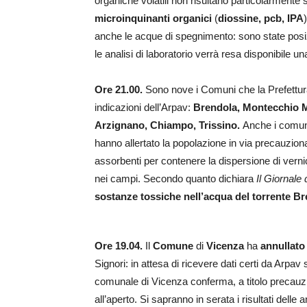
organiche volatili non risultano particolarmente si
microinquinanti organici
(
diossine, pcb, IPA
anche le acque di spegnimento: sono state posiz
le analisi di laboratorio verrà resa disponibile u
Ore 21.00.
Sono nove i Comuni che la Prefettura 
indicazioni dell’Arpav:
Brendola, Montecchio M
Arzignano, Chiampo, Trissino.
Anche i comun
hanno allertato la popolazione in via precauzion
assorbenti per contenere la dispersione di vernici
nei campi. Secondo quanto dichiara
Il Giornale
sostanze tossiche nell’acqua del torrente Br
Ore 19.04.
Il
Comune
di
Vicenza
ha
annullato 
Signori: in attesa di ricevere dati certi da Arpav
comunale di Vicenza conferma, a titolo precauzio
all’aperto. Si sapranno in serata i risultati delle a