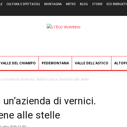
LE
CULTURA E SPETTACOLI
MONTAGNA
METEO
BLOG
STORIE
ECO ENERGETI
L'Eco
Vicentino
VALLE DEL CHIAMPO
PEDEMONTANA
VALLE DELL’ASTICO
ALTOP
n un’azienda di vernici. Nube tossica: benzene alle stelle
 un’azienda di vernici.
ne alle stelle
 Luglio 2019 12:20
)