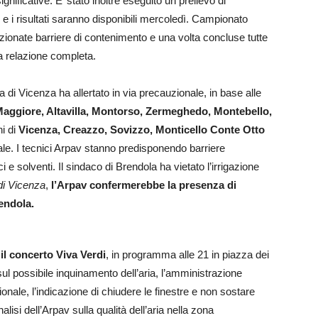
gnificative. E’ stato inoltre eseguito un prelievo di
) e i risultati saranno disponibili mercoledì. Campionato
ionate barriere di contenimento e una volta concluse tutte
na relazione completa.
di Vicenza ha allertato in via precauzionale, in base alle
aggiore, Altavilla, Montorso, Zermeghedo, Montebello,
i di
Vicenza, Creazzo, Sovizzo, Monticello Conte Otto
ale. I tecnici Arpav stanno predisponendo barriere
 e solventi. Il sindaco di Brendola ha vietato l’irrigazione
 di Vicenza
,
l’Arpav confermerebbe la presenza di
endola.
il concerto Viva Verdi
, in programma alle 21 in piazza dei
 sul possibile inquinamento dell’aria, l’amministrazione
nale, l’indicazione di chiudere le finestre e non sostare
nalisi dell’Arpav sulla qualità dell’aria nella zona