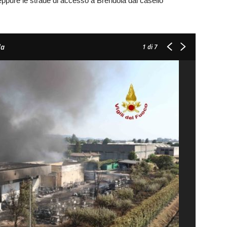
eppure le strade di accesso a Brendola dal casello
la
1
di 7