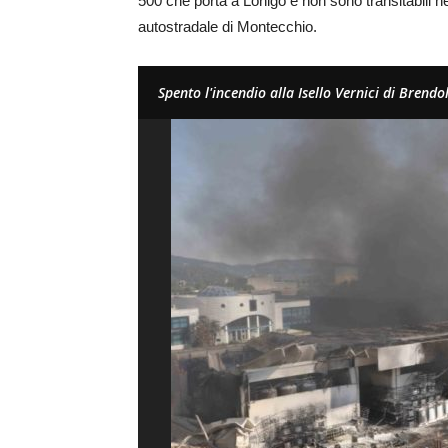
500 che porta a Lonigo e non sono transitabili n
autostradale di Montecchio.
Spento l'incendio alla Isello Vernici di Brendo