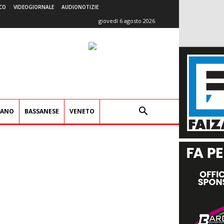
CO
VIDEOGIORNALE
AUDIONOTIZIE
giovedì 6 agosto 2026
IANO
BASSANESE
VENETO