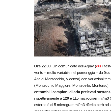
Ore 22.00.
Un comunicato dell’Arpav (
qui
il tes
vento – molto variabile nel pomeriggio – da Sud 
Alte di Montecchio, Vicenza) con variazioni te
(Montecchio Maggiore, Montebello, Montorso). 
entrambi i campioni di aria prelevati sostanz
rispettivamente a
120 e 115 microgrammi/m3
(
esterno è di 5 microgrammi/m3 riferito però ad 