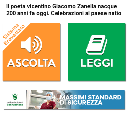
Il poeta vicentino Giacomo Zanella nacque
200 anni fa oggi. Celebrazioni al paese natìo
Home
Arzignano
Chiampo
Arzignano
Chiampo
Cultura e spettacoli
In Evidenza
Il poeta vicentino Giacomo
Zanella nacque 200 anni fa
oggi. Celebrazioni al paese
natìo
Da
Omar Dal Maso
9 Settembre 2020
(aggiornato il
9 Settembre 2020 19:18
)