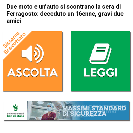
Due moto e un’auto si scontrano la sera di
Ferragosto: deceduto un 16enne, gravi due
amici
Home
Arzignano
Arzignano
Cronaca
In Evidenza
Montorso
Due moto e un’auto si
scontrano la sera di
Ferragosto: deceduto un
16enne, gravi due amici
Da
Omar Dal Maso
16 Agosto 2025
(aggiornato il
16 Agosto 2025 18:31
)