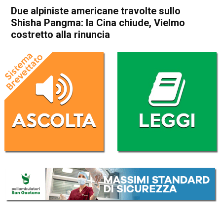
Due alpiniste americane travolte sullo
Shisha Pangma: la Cina chiude, Vielmo
costretto alla rinuncia
Home
Arzignano
Lonigo
Cronaca
Arzignano
Lonigo
Sport locale
Due alpiniste americane
travolte sullo Shisha
Pangma: la Cina chiude,
Vielmo costretto alla rinuncia
Da
Omar Dal Maso
10 Ottobre 2023
(aggiornato il
10 Ottobre 2023 19:22
)