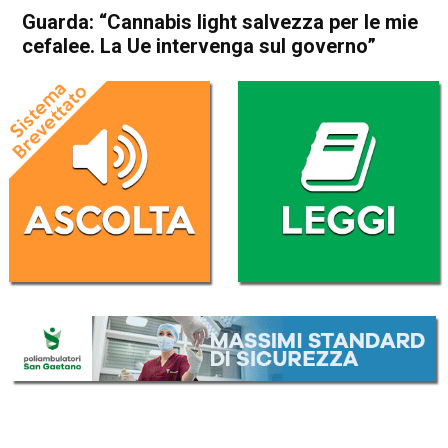
Guarda: “Cannabis light salvezza per le mie
cefalee. La Ue intervenga sul governo”
Home
Arzignano
Lonigo
Attualità
In Evidenza
Arzignano
Lonigo
Guarda: “Cannabis light
salvezza per le mie cefalee.
La Ue intervenga sul
governo”
Da
Mariagrazia Bonollo
5 Agosto 2024
(aggiornato il
6 Agosto 2024 11:05
)