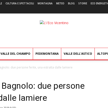
LE
CULTURA E SPETTACOLI
MONTAGNA
METEO
BLOG
STORIE
ECO ENERGETI
L'Eco
Vicentino
VALLE DEL CHIAMPO
PEDEMONTANA
VALLE DELL’ASTICO
ALTOP
agnolo: due persone ferite, una estratta dalle lamiere
a Bagnolo: due persone
 dalle lamiere
io 2019 9:55
)