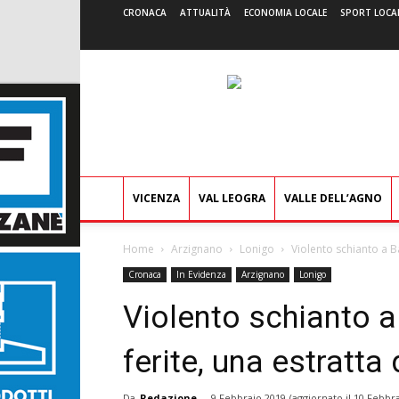
CRONACA
ATTUALITÀ
ECONOMIA LOCALE
SPORT LOCA
VICENZA
VAL LEOGRA
VALLE DELL’AGNO
Home
Arzignano
Lonigo
Violento schianto a B
Cronaca
In Evidenza
Arzignano
Lonigo
Violento schianto 
ferite, una estratta
Da
Redazione
-
9 Febbraio 2019
(aggiornato il
10 Febbra