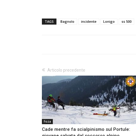
TAGS
Bagnolo
incidente
Lonigo
ss 500
Articolo precedente
Foza
Cade mentre fa scialpinismo sul Portule:
giovane salvata dal soccorso alpino