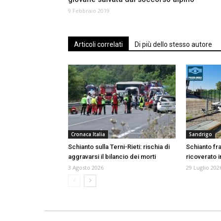
9 Febbraio 2019
Articoli correlati
Di più dello stesso autore
Cronaca Italia
Sandrigo
Schianto sulla Terni-Rieti: rischia di
Schianto fr
aggravarsi il bilancio dei morti
ricoverato i
3 Agosto 2026
29 Luglio 202