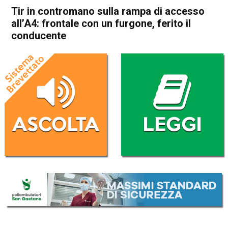
Tir in contromano sulla rampa di accesso
all’A4: frontale con un furgone, ferito il
conducente
Home
Arzignano
Montebello Vicentino
Cronaca
In Evidenza
Arzignano
Montebello Vicentino
Tir in contromano sulla
rampa di accesso all’A4:
frontale con un furgone,
ferito il conducente
Da
Redazione
16 Gennaio 2023
(aggiornato il
17 Gennaio 2023 12:11
)