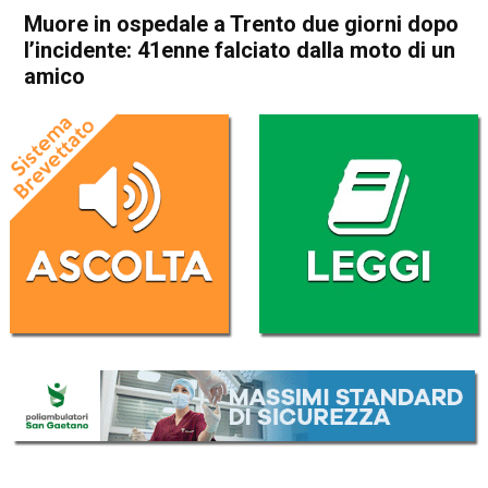
Muore in ospedale a Trento due giorni dopo
l’incidente: 41enne falciato dalla moto di un
amico
Home
Arzignano
Montecchio Maggiore
Cronaca
In Evidenza
Arzignano
Montecchio Maggiore
Vicenza
Muore in ospedale a Trento
due giorni dopo l’incidente:
41enne falciato dalla moto di
un amico
Da
Omar Dal Maso
30 Luglio 2024
(aggiornato il
30 Luglio 2024 19:44
)