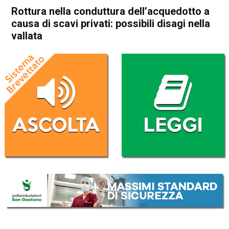
Rottura nella conduttura dell’acquedotto a
causa di scavi privati: possibili disagi nella
vallata
Home
Valdagno
Cornedo Vicentino
Attualità
Valdagno
Brogliano
Castelgomberto
Cornedo Vicentino
In Evidenza
Rottura nella conduttura
dell’acquedotto a causa di
scavi privati: possibili disagi
nella vallata
Da
Omar Dal Maso
30 Luglio 2024
(aggiornato il
30 Luglio 2024 19:45
)