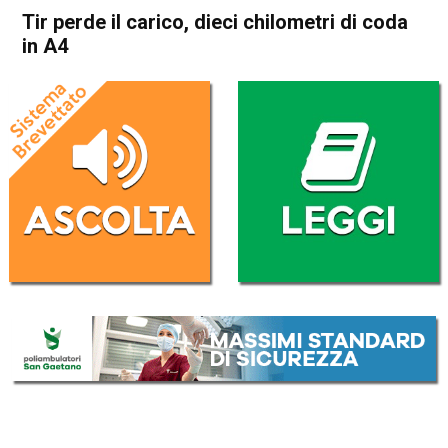
Tir perde il carico, dieci chilometri di coda
in A4
Home
Arzignano
Montecchio Maggiore
Cronaca
In Evidenza
Arzignano
Montecchio Maggiore
Tir perde il carico, dieci
chilometri di coda in A4
Da
Redazione
10 Settembre 2019
(aggiornato il
10 Settembre 2019 11:50
)
ASCOLTA L'AUDIO
Lettore
00:00
00:00