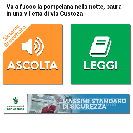
Va a fuoco la pompeiana nella notte, paura
in una villetta di via Custoza
Home
Arzignano
Arzignano
Cronaca
In Evidenza
Va a fuoco la pompeiana
nella notte, paura in una
villetta di via Custoza
Da
Enrico Pigato
8 Gennaio 2022
(aggiornato il
8 Gennaio 2022 15:29
)
ASCOLTA L'AUDIO