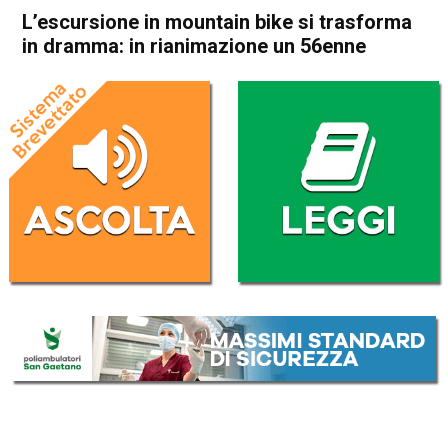
L’escursione in mountain bike si trasforma
in dramma: in rianimazione un 56enne
Home
Asiago
Enego
Cronaca
Asiago
Enego
In Evidenza
L’escursione in mountain bike
si trasforma in dramma: in
rianimazione un 56enne
Da
Omar Dal Maso
15 Luglio 2019
(aggiornato il
15 Luglio 2019 17:50
)
ASCOLTA L'AUDIO