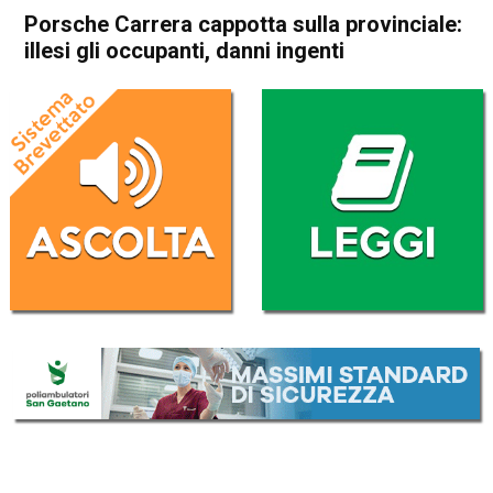
Porsche Carrera cappotta sulla provinciale:
illesi gli occupanti, danni ingenti
Home
Asiago
Foza
Cronaca
Asiago
Foza
In Evidenza
Porsche Carrera cappotta
sulla provinciale: illesi gli
occupanti, danni ingenti
Da
Redazione
8 Aprile 2023
(aggiornato il
11 Aprile 2023 9:42
)
ASCOLTA L'AUDIO