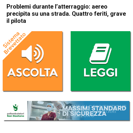
Problemi durante l’atterraggio: aereo
precipita su una strada. Quattro feriti, grave
il pilota
Home
Asiago
Asiago
Cronaca
In Evidenza
Problemi durante
l’atterraggio: aereo precipita
su una strada. Quattro feriti,
grave il pilota
Da
Mariagrazia Bonollo
7 Dicembre 2024
(aggiornato il
7 Dicembre 2024 18:53
)