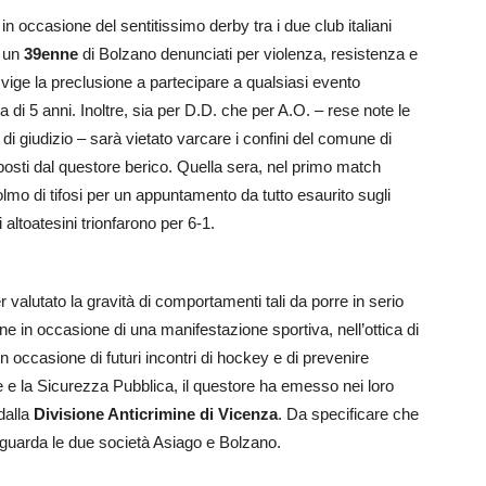
 in occasione del sentitissimo derby tra i due club italiani
 un
39enne
di Bolzano denunciati per violenza, resistenza e
i vige la preclusione a partecipare a qualsiasi evento
ata di 5 anni. Inoltre, sia per D.D. che per A.O. – rese note le
a di giudizio – sarà vietato varcare i confini del comune di
disposti dal questore berico. Quella sera, nel primo match
olmo di tifosi per un appuntamento da tutto esaurito sugli
i altoatesini trionfarono per 6-1.
valutato la gravità di comportamenti tali da porre in serio
e in occasione di una manifestazione sportiva, nell’ottica di
 occasione di futuri incontri di hockey e di prevenire
ine e la Sicurezza Pubblica, il questore ha emesso nei loro
dalla
Divisione Anticrimine di Vicenza
. Da specificare che
 riguarda le due società Asiago e Bolzano.