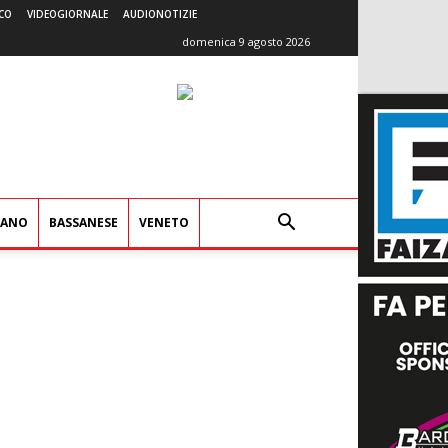
CO
VIDEOGIORNALE
AUDIONOTIZIE
domenica 9 agosto 2026
IANO
BASSANESE
VENETO