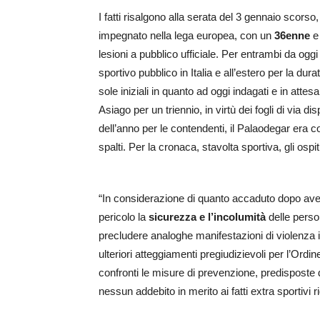
I fatti risalgono alla serata del 3 gennaio scorso,
impegnato nella lega europea, con un
36enne
e
lesioni a pubblico ufficiale. Per entrambi da ogg
sportivo pubblico in Italia e all’estero per la dur
sole iniziali in quanto ad oggi indagati e in attes
Asiago per un triennio, in virtù dei fogli di via 
dell’anno per le contendenti, il Palaodegar era c
spalti. Per la cronaca, stavolta sportiva, gli ospit
“In considerazione di quanto accaduto dopo aver 
pericolo la
sicurezza e l’incolumità
delle person
precludere analoghe manifestazioni di violenza in
ulteriori atteggiamenti pregiudizievoli per l’Ord
confronti le misure di prevenzione, predisposte 
nessun addebito in merito ai fatti extra sportivi