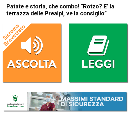
Patate e storia, che combo! “Rotzo? E’ la
terrazza delle Prealpi, ve la consiglio”
Home
Asiago
Rotzo
Attualità
In Evidenza
Asiago
Rotzo
Patate e storia, che combo!
“Rotzo? E’ la terrazza delle
Prealpi, ve la consiglio”
Da
Redazione
16 Ottobre 2024
(aggiornato il
16 Ottobre 2024 19:17
)
ASCOLTA L'AUDIO