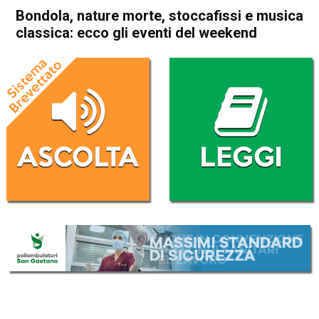
Bondola, nature morte, stoccafissi e musica
classica: ecco gli eventi del weekend
Home
Attualità
Attualità
Bassano del Grappa
Thiene
Carrè
Valdagno
Castelgomberto
In Evidenza
Arzignano
Lonigo
Schio
Torrebelvicino
Vicenza
Bondola, nature morte,
stoccafissi e musica
classica: ecco gli eventi del
weekend
Da
Redazione
8 Maggio 2026
(aggiornato il
8 Maggio 2026 13:06
)