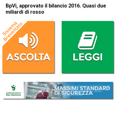
BpVi, approvato il bilancio 2016. Quasi due
miliardi di rosso
Home
Attualità
Attualità
Economia locale
In Evidenza
Vicenza
BpVi, approvato il bilancio
2016. Quasi due miliardi di
rosso
Da
Federico Pozzer
28 Marzo 2017
(aggiornato il
29 Marzo 2017 21:51
)
ASCOLTA L'AUDIO