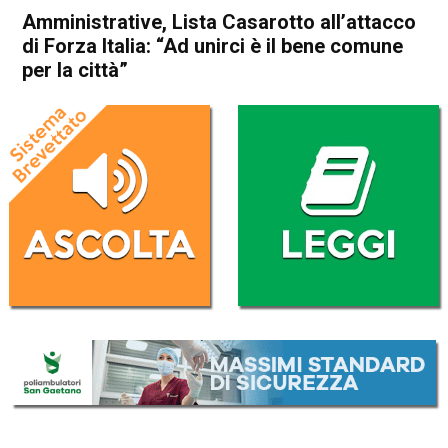
Amministrative, Lista Casarotto all’attacco
di Forza Italia: “Ad unirci è il bene comune
per la città”
Home
Attualità
Attualità
In Evidenza
Thiene
Amministrative, Lista
Casarotto all’attacco di Forza
Italia: “Ad unirci è il bene
comune per la città”
Da
Redazione
28 Marzo 2017
(aggiornato il
29 Marzo 2017 21:57
)