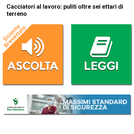
Cacciatori al lavoro: puliti oltre sei ettari di
terreno
Home
Attualità
Attualità
In Evidenza
Schio
Santorso
Cacciatori al lavoro: puliti
oltre sei ettari di terreno
Da
Federico Pozzer
23 Luglio 2017
(aggiornato il
25 Settembre 2017 19:51
)
ASCOLTA L'AUDIO
Lettore
00:00
00:00