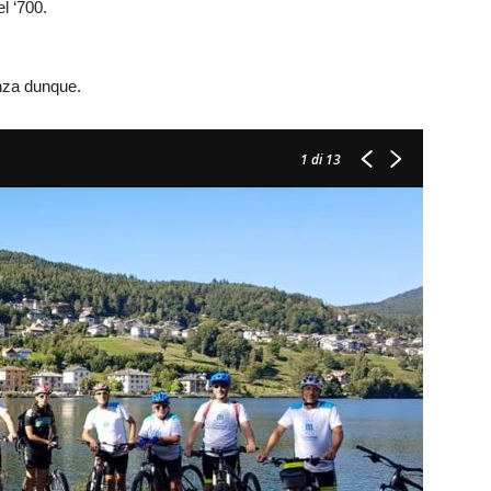
l ‘700.
enza dunque.
1
di 13