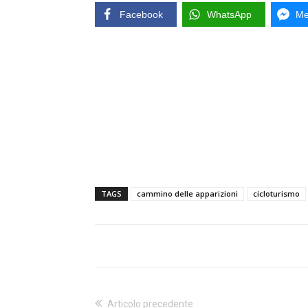
Facebook
WhatsApp
Me
TAGS
cammino delle apparizioni
cicloturismo
Articolo precedente