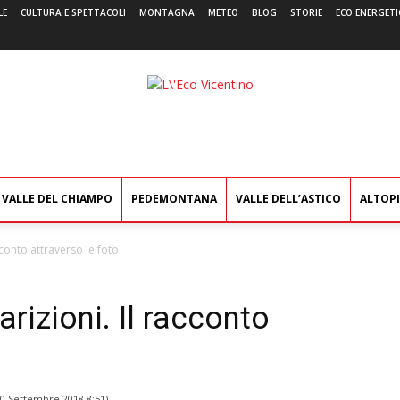
LE
CULTURA E SPETTACOLI
MONTAGNA
METEO
BLOG
STORIE
ECO ENERGETI
L'Eco
Vicentino
VALLE DEL CHIAMPO
PEDEMONTANA
VALLE DELL’ASTICO
ALTOP
conto attraverso le foto
izioni. Il racconto
0 Settembre 2018 8:51
)