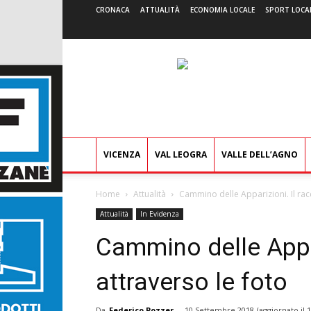
CRONACA
ATTUALITÀ
ECONOMIA LOCALE
SPORT LOCA
VICENZA
VAL LEOGRA
VALLE DELL’AGNO
Home
Attualità
Cammino delle Apparizioni. Il rac
Attualità
In Evidenza
Cammino delle Appar
attraverso le foto
Da
Federico Pozzer
-
10 Settembre 2018
(aggiornato il
1