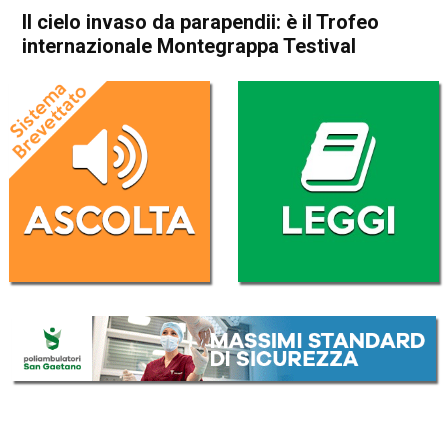
Il cielo invaso da parapendii: è il Trofeo
internazionale Montegrappa Testival
Home
Attualità
Attualità
Bassano del Grappa
In Evidenza
Sport locale
Il cielo invaso da parapendii:
è il Trofeo internazionale
Montegrappa Testival
Da
Redazione
13 Aprile 2017
(aggiornato il
14 Aprile 2017 14:06
)
ASCOLTA L'AUDIO