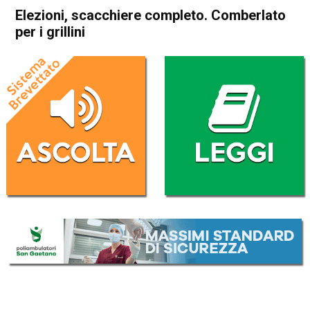
Elezioni, scacchiere completo. Comberlato
per i grillini
Home
Attualità
Attualità
In Evidenza
Thiene
Elezioni, scacchiere
completo. Comberlato per i
grillini
Da
Federico Pozzer
22 Aprile 2017
(aggiornato il
22 Aprile 2017 16:15
)
ASCOLTA L'AUDIO