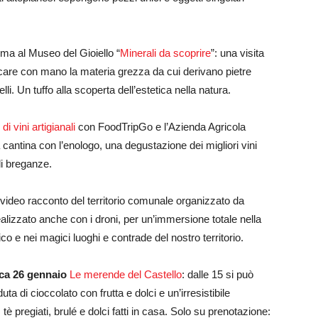
ma al Museo del Gioiello “
Minerali da scoprire
”: una visita
occare con mano la materia grezza da cui derivano pietre
i. Un tuffo alla scoperta dell’estetica nella natura.
i vini artigianali
con FoodTripGo e l’Azienda Agricola
a cantina con l’enologo, una degustazione dei migliori vini
di breganze.
 video racconto del territorio comunale organizzato da
lizzato anche con i droni, per un’immersione totale nella
co e nei magici luoghi e contrade del nostro territorio.
ca 26 gennaio
Le merende del Castello
: dalle 15 si può
uta di cioccolato con frutta e dolci e un’irresistibile
è pregiati, brulé e dolci fatti in casa. Solo su prenotazione: