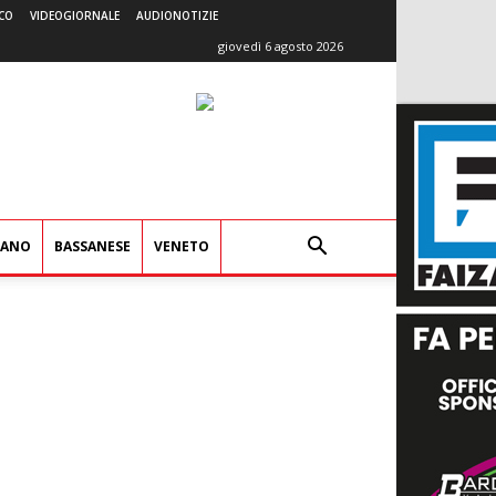
CO
VIDEOGIORNALE
AUDIONOTIZIE
giovedì 6 agosto 2026
IANO
BASSANESE
VENETO