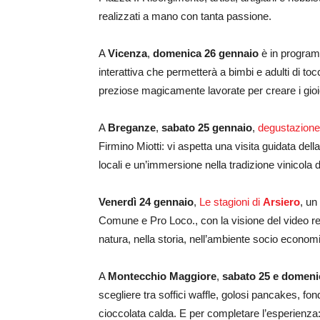
realizzati a mano con tanta passione.
A
Vicenza
,
domenica 26 gennaio
è in program
interattiva che permetterà a bimbi e adulti di t
preziose magicamente lavorate per creare i gioiell
A
Breganze
,
sabato 25 gennaio
,
degustazione d
Firmino Miotti: vi aspetta una visita guidata dell
locali e un’immersione nella tradizione vinicola 
Venerdì 24 gennaio
,
Le stagioni di
Arsiero
, un
Comune e Pro Loco., con la visione del video rea
natura, nella storia, nell’ambiente socio economi
A
Montecchio Maggiore
,
sabato 25 e domeni
scegliere tra soffici waffle, golosi pancakes, fond
cioccolata calda. E per completare l’esperienza: t