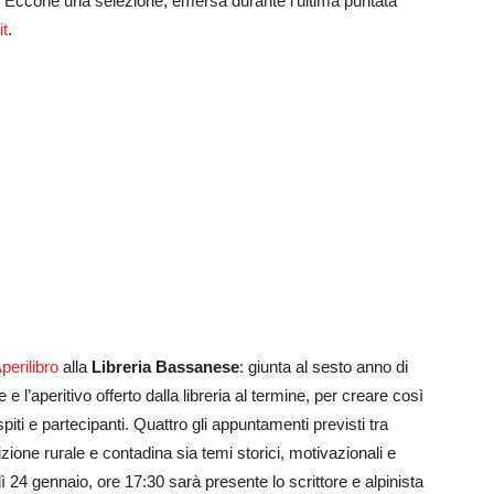
io. Eccone una selezione, emersa durante l’ultima puntata
it
.
perilibro
alla
Libreria Bassanese
: giunta al sesto anno di
l’aperitivo offerto dalla libreria al termine, per creare così
iti e partecipanti. Quattro gli appuntamenti previsti tra
zione rurale e contadina sia temi storici, motivazionali e
rdì 24 gennaio, ore 17:30 sarà presente lo scrittore e alpinista