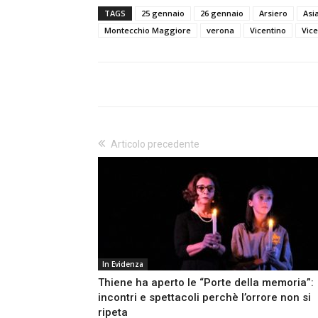
TAGS
25 gennaio
26 gennaio
Arsiero
Asi
Montecchio Maggiore
verona
Vicentino
Vic
Articolo precedente
In Evidenza
Thiene ha aperto le “Porte della memoria”:
incontri e spettacoli perchè l’orrore non si
ripeta