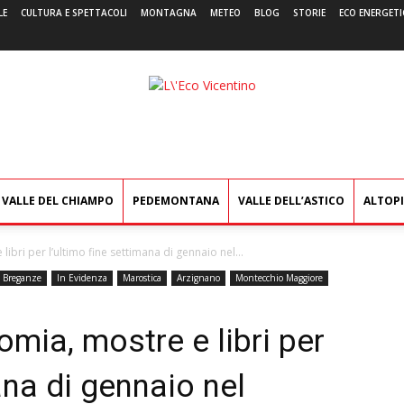
LE
CULTURA E SPETTACOLI
MONTAGNA
METEO
BLOG
STORIE
ECO ENERGETI
L'Eco
Vicentino
VALLE DEL CHIAMPO
PEDEMONTANA
VALLE DELL’ASTICO
ALTOP
ibri per l’ultimo fine settimana di gennaio nel...
Breganze
In Evidenza
Marostica
Arzignano
Montecchio Maggiore
omia, mostre e libri per
ana di gennaio nel