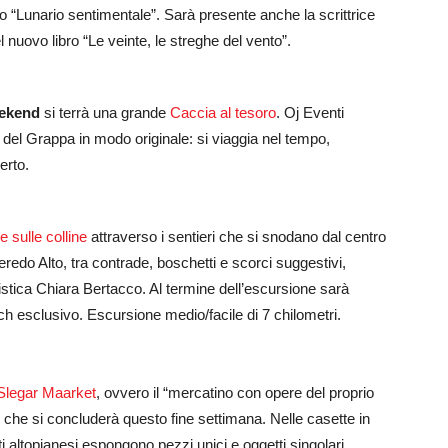
ro “Lunario sentimentale”. Sarà presente anche la scrittrice
el nuovo libro “Le veinte, le streghe del vento”.
eekend
si terrà una grande
Caccia al tesoro
. Oj Eventi
del Grappa in modo originale: si viaggia nel tempo,
erto.
 sulle colline
attraverso i sentieri che si snodano dal centro
redo Alto, tra contrade, boschetti e scorci suggestivi,
tica Chiara Bertacco. Al termine dell’escursione sarà
h esclusivo. Escursione medio/facile di 7 chilometri.
Slegar Maarket
, ovvero il “mercatino con opere del proprio
 che si concluderà questo fine settimana. Nelle casette in
sti altopianesi espongono pezzi unici e oggetti singolari