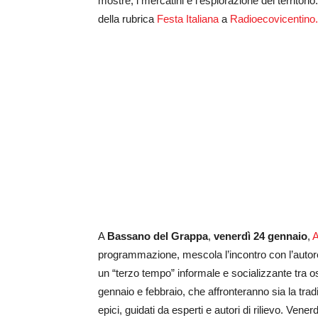
mostre, i mercatini e l’esplorazione del territor
della rubrica
Festa Italiana
a
Radioecovicentino.
A
Bassano del Grappa
,
venerdì 24 gennaio
,
A
programmazione, mescola l’incontro con l’autore e 
un “terzo tempo” informale e socializzante tra osp
gennaio e febbraio, che affronteranno sia la tradi
epici, guidati da esperti e autori di rilievo. Vene