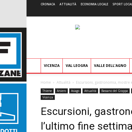
CRONACA
ATTUALITÀ
ECONOMIA LOCALE
SPORT LOCA
VICENZA
VAL LEOGRA
VALLE DELL’AGNO
Home
Attualità
Escursioni, gastronomia, mostre e l
Thiene
Arsiero
Asiago
Attualità
Bassano del Grappa
Vicenza
Escursioni, gastron
l’ultimo fine settim