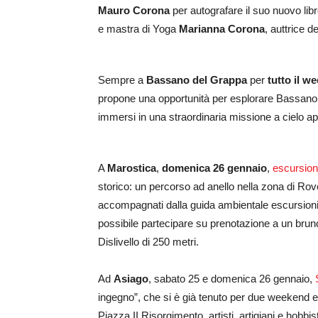
Mauro Corona
per autografare il suo nuovo lib
e mastra di Yoga
Marianna Corona
, auttrice d
Sempre a
Bassano del Grappa
per
tutto il w
propone una opportunità per esplorare Bassano 
immersi in una straordinaria missione a cielo ap
A
Marostica
,
domenica 26 gennaio
,
escursione
storico: un percorso ad anello nella zona di Rove
accompagnati dalla guida ambientale escursionis
possibile partecipare su prenotazione a un brunc
Dislivello di 250 metri.
Ad
Asiago
, sabato 25 e domenica 26 gennaio,
ingegno”, che si è già tenuto per due weekend e
Piazza II Risorgimento, artisti, artigiani e hobbi