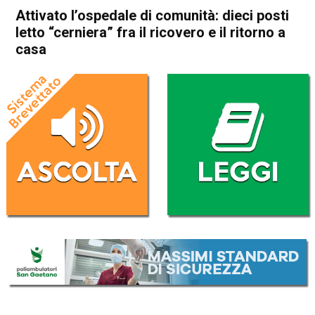
Attivato l’ospedale di comunità: dieci posti
letto “cerniera” fra il ricovero e il ritorno a
casa
Home
Asiago
Asiago
Attualità
In Evidenza
Attivato l’ospedale di
comunità: dieci posti letto
“cerniera” fra il ricovero e il
ritorno a casa
Da
Redazione
12 Luglio 2025
(aggiornato il
12 Luglio 2025 23:48
)