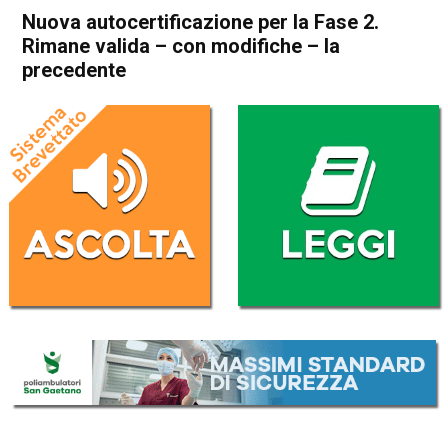
Nuova autocertificazione per la Fase 2.
Rimane valida – con modifiche – la
precedente
Home
Attualità
Attualità
In Evidenza
Veneto
Nuova autocertificazione per
la Fase 2. Rimane valida –
con modifiche – la
precedente
Da
Omar Dal Maso
4 Maggio 2020
(aggiornato il
4 Maggio 2020 18:42
)