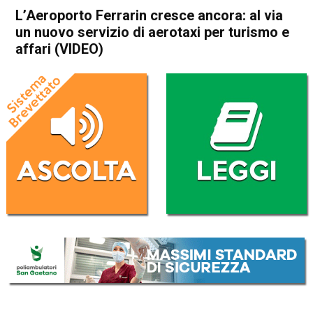
L’Aeroporto Ferrarin cresce ancora: al via
un nuovo servizio di aerotaxi per turismo e
affari (VIDEO)
Home
Attualità
Attualità
In Evidenza
Thiene
L’Aeroporto Ferrarin cresce
ancora: al via un nuovo
servizio di aerotaxi per
turismo e affari (VIDEO)
Da
Mariagrazia Bonollo
10 Aprile 2017
(aggiornato il
11 Aprile 2017 19:54
)